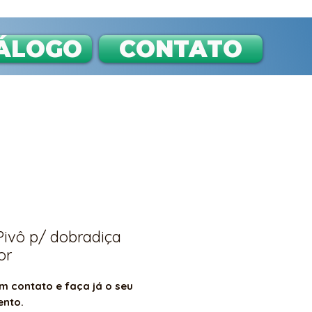
ÁLOGO
CONTATO
Pivô p/ dobradiça
or
m contato e faça já o seu
ento.