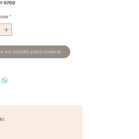
41-0700
dade
*
re em contato para comprar
ão.