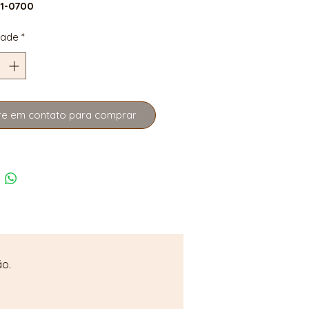
41-0700
dade
*
re em contato para comprar
ão.